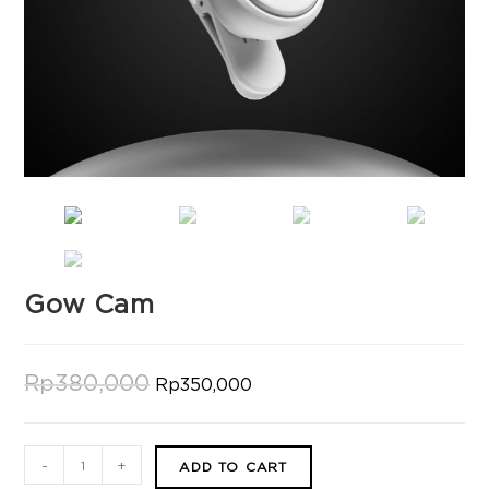
Gow Cam
Rp
380,000
Rp
350,000
-
+
ADD TO CART