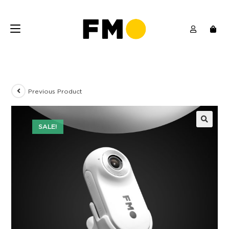
Previous Product
SALE!
🔍