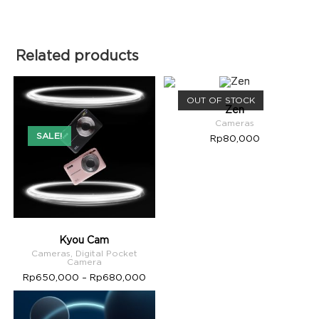
Related products
OUT OF STOCK
Zen
Cameras
SALE!
Rp
80,000
Kyou Cam
Cameras
,
Digital Pocket
Camera
Rp
650,000
–
Rp
680,000