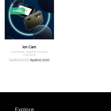
SALE!
Ion Cam
Cameras
,
Digital Pocket
Camera
Rp
900,000
Rp
820,000
Explore